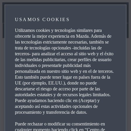
ESPECIFICACIONES Y COMPARATIVA
USAMOS COOKIES
SOLICITA UNA PRUEBA DE CONDUCCIÓN
Utilizamos cookies y tecnologías similares para
Especificaciones y comparativa
ofrecerte la mejor experiencia en Mazda. Además de
las tecnologías estrictamente necesarias, también se
trata de tecnologías opcionales -incluidas las de
ATRÁS
ATRÁS
CAMBIAR
terceros- para analizar el acceso al sitio web y el éxito
de las medidas publicitarias, crear perfiles de usuario
individuales o presentarle publicidad más
MAZDA CX‑5
MAZDA CX‑5
personalizada en nuestro sitio web y en el de terceros.
Esto también puede tener lugar en países fuera de la
1
1
Desde
Desde
35.990,00 €
35.990,00 €
UE (por ejemplo, EE.UU.), donde no puede
MAZDA2 HYBRID 5
descartarse el riesgo de acceso por parte de las
AÑADIR COCHE
autoridades estatales y de recursos legales limitados.
PUERTAS
Puede ayudarnos haciendo clic en (Aceptar) y
PRIME-LINE
aceptando así estas actividades opcionales de
1
procesamiento y transferencia de datos.
Desde
26.850,00 €
MÁS INFORMACIÓN
Puede rechazar o modificar su consentimiento en
cualquier momento haciendo click en “Centro de