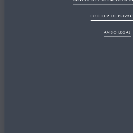
POLÍTICA DE PRIVA
AVISO LEGAL
Configurador Mazda
NU
MA
SUV
Des