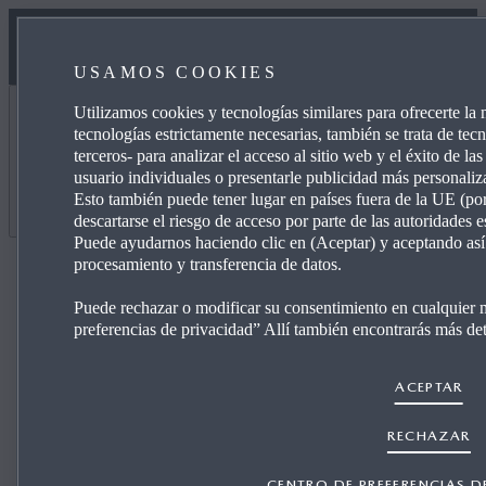
USAMOS COOKIES
Utilizamos cookies y tecnologías similares para ofrecerte l
tecnologías estrictamente necesarias, también se trata de tec
terceros- para analizar el acceso al sitio web y el éxito de las
Continúa con tu configuración
usuario individuales o presentarle publicidad más personaliza
Esto también puede tener lugar en países fuera de la UE (
descartarse el riesgo de acceso por parte de las autoridades e
Puede ayudarnos haciendo clic en (Aceptar) y aceptando así 
Tu ID de configuración
procesamiento y transferencia de datos.
Puede rechazar o modificar su consentimiento en cualquier
¿Tienes el ID de una configuración previa? Introdúcelo
preferencias de privacidad” Allí también encontrarás más deta
aquí.
ejemplo: JYGZ43ZNZH
ACEPTAR
RECHAZAR
ENVIAR
CENTRO DE PREFERENCIAS D